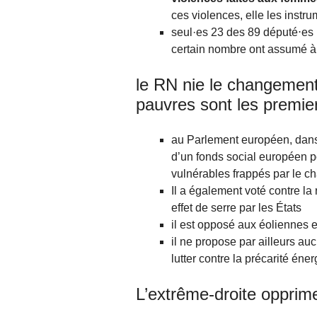
ces violences, elle les instr
seul·es 23 des 89 député⋅es R
certain nombre ont assumé à 
le RN nie le changement 
pauvres sont les premier
au Parlement européen, dans 
d’un fonds social européen po
vulnérables frappés par le c
Il a également voté contre l
effet de serre par les États
il est opposé aux éoliennes 
il ne propose par ailleurs a
lutter contre la précarité éne
L’extrême-droite opprime 