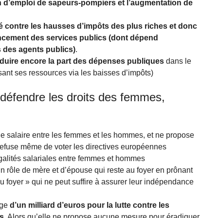
on d’emploi de sapeurs-pompiers et l’augmentation de
é contre les hausses d’impôts des plus riches et donc
ancement des services publics (dont dépend
s des agents publics)
.
duire encore la part des dépenses publiques
dans le
ssant ses ressources via les baisses d’impôts)
 défendre les droits des femmes,
s de salaire entre les femmes et les hommes, et ne propose
 refuse même de voter les directives européennes
égalités salariales entre femmes et hommes
n rôle de mère et d’épouse qui reste au foyer en prônant
u foyer » qui ne peut suffire à assurer leur indépendance
age
d’un milliard d’euros pour la lutte contre les
es
. Alors qu’elle ne propose aucune mesure pour éradiquer