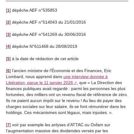
[
1
]
dépêche AEF n°535853
[
2
]
dépêche AEF n°514043 du 21/01/2016
[
3
]
dépêche AEF n°541269 du 30/06/2016
[
4
]
dépêche N°611468 du 28/08/2019
[
5
]
à la date de rédaction de cet article
[
6
]
l’ancien ministre de l’Économie et des Finances, Eric
Lombard, nous apprend dans
une interview donnée à
Libération, parue le 11 janvier 2026
, que « La Direction des
finances publiques avait regardé : parmi les personnes les plus
fortunées, des milliers ont un revenu fiscal de référence de zéro.
Ils ne paient aucun impôt sur le revenu ! Au lieu de payer des
charges sociales sur leur salaire, ils se font rémunérer dans les
holdings. Ces mécanismes sont légaux, mais injustes. ».
[
7
]
voir par exemple les anlyses d’ATTAC ou Oxfam sur
l’augmentation massive des dividendes versés par les