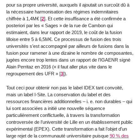
pour sa propre université, auxquels il ajoutait un surcoût dû à
la nécessaire harmonisation des régimes indemnitaires
chiffrée à 1,4M€
[
2
]
. Et cette insuffisance a été confirmée a
posteriori par les « Sages » de la rue de Cambon qui
estimaient, dans leur rapport de 2019, le coût de la fusion
lilloise entre 5 à 6,5M€. Ce processus de fusion des trois
universités s’est accompagné par ailleurs de fusions dans la
fusion pour ramener à une dizaine le nombre de composantes,
jugées encore trop lentes dans un rapport de l’IGAENR signé
Alain Perritaz en 2016 (« il faut aller plus vite dans le
regroupement des UFR »
[
3
]
).
Tout ceci pour obtenir non pas le label IDEX tant convoité,
mais un label I-Site. La conservation du label et des
ressources financières additionnelles – i. e. non durables – qui
lui sont associées a initié une nouvelle séquence
particulièrement conflictuelle, à travers la transformation
controversée de l’université de Lille en un établissement public
expérimental (EPEX). Cette transformation a fait l’objet d’un
large rejet de la communauté universitaire puisque
90 % des